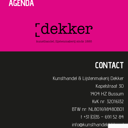
AGENDA
CONTACT
Kunsthandel & Lijstenmakerij Dekker
Kapelstraat 30
1404 HZ Bussum
KvK nr: 32016132
BTW nr: NL801698480B01
t +31 (0)35 – 691 52 84
info@kunsthandeldekker.nl