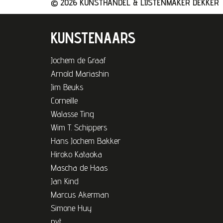
© 2026 KUNSTHANDEL & LIJSTENMAKER DEKKER
KUNSTENAARS
Jochem de Graaf
Arnold Mariashin
Jim Beuks
Corneille
Walasse Ting
Wim T. Schippers
Hans Jochem Bakker
Hiroko Kataoka
Mascha de Haas
Jan Kind
Marcus Akerman
Simone Huy
nvt