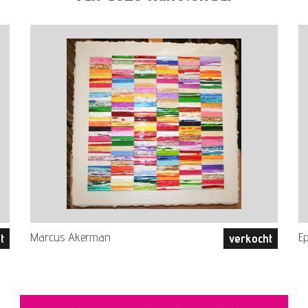
Marcus Akerman
E
t
verkocht