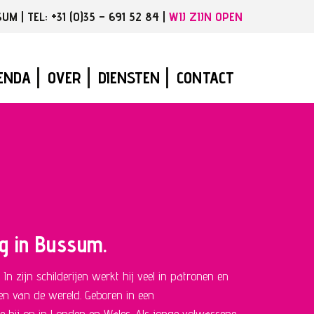
 | TEL: +31 (0)35 – 691 52 84 |
WIJ ZIJN OPEN
ENDA
OVER
DIENSTEN
CONTACT
g in Bussum.
In zijn schilderijen werkt hij veel in patronen en
elen van de wereld. Geboren in een
ide hij op in Londen en Wales. Als jonge volwassene