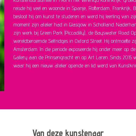
reisde hij veel en woonde in Spanje, Rotterdam, Frankrijk, B
besloot hij om kunst te studeren en werd hij leerling van 
moment zijn atelier had in Glasgow in Schotland. Naderh
zijn werk bij Green Park (Piccadilly), de Bayswater Road Op
wereldberoemde Selfridges in Oxford Street. Hij ontmoette zi
Amsterdam. In die periode exposeerde hij onder meer op de A
Gallery aan de Prinsengracht en op Art Laren. Sinds 201
waar hij een nieuw atelier opende en lid werd van Kunstkr
Van deze kunstenaar