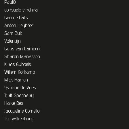
PaulO
consuelo vinchira
George Calis
Anton Heyboer
Sam Bult
Valentijn
Guus van Lamoen
Sharon Manassen
Klaas Gubbels
Willem Kotkamp
Mick Harren
Yvonne de Vries
Tjalf Sparnaay
Haike Bes
Jacqueline Comello
Ilse valkenburg