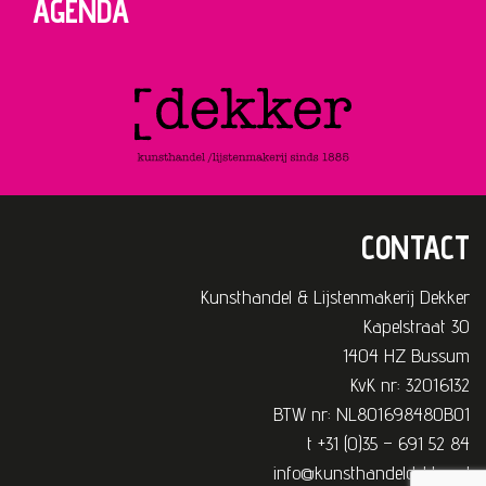
AGENDA
CONTACT
Kunsthandel & Lijstenmakerij Dekker
Kapelstraat 30
1404 HZ Bussum
KvK nr: 32016132
BTW nr: NL801698480B01
t +31 (0)35 – 691 52 84
info@kunsthandeldekker.nl